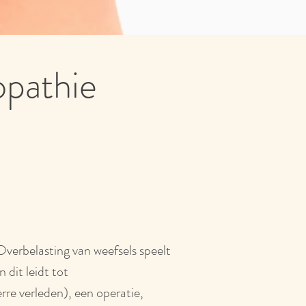
opathie
Overbelasting van weefsels speelt
 dit leidt tot
rre verleden), een operatie,