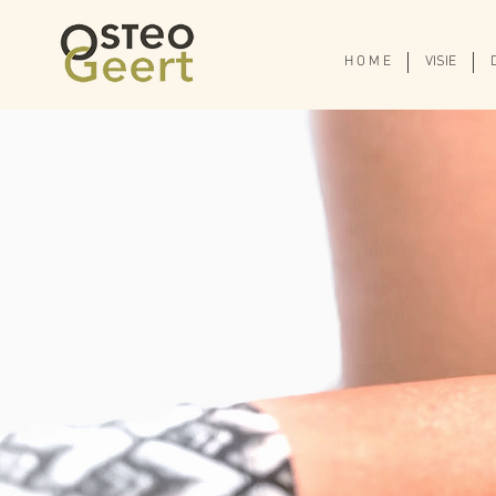
H O M E
VISIE