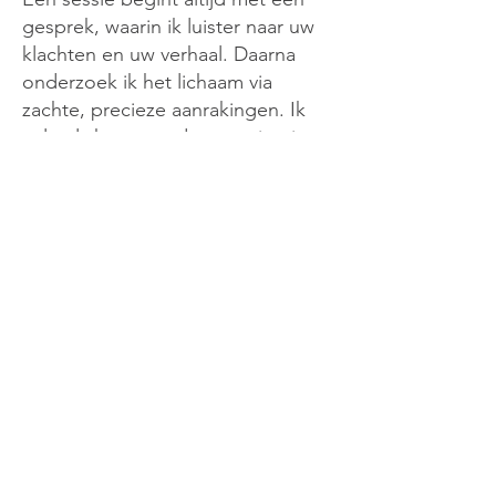
gesprek, waarin ik luister naar uw
klachten en uw verhaal. Daarna
onderzoek ik het lichaam via
zachte, precieze aanrakingen. Ik
volg als het ware de spanning in
het bindweefsel, van de voeten tot
aan de schedel, om te voelen waar
het systeem niet optimaal
beweegt. Met heel subtiele
technieken nodig ik het lichaam uit
om spanning los te laten en zijn
eigen ritme terug te vinden.
Soms gaat dit gepaard met diepe
ontspanning; soms komen
emoties kort aan de oppervlakte
om daarna plaats te maken voor